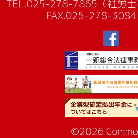
TEL.
025-278-7865（社
FAX.025-278-30
©2026 Commo